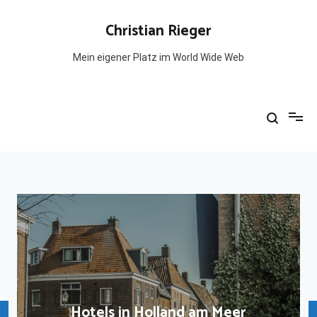
Zum
Inhalt
Christian Rieger
springen
Mein eigener Platz im World Wide Web
Hotels in Holland am Meer