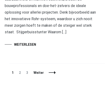
bouwprofessionals en doe-het-zelvers de ideale
oplossing voor allerlei projecten. Denk bijvoorbeeld aan
het innovatieve Rohr-systeem, waardoor u zich nooit
meer zorgen hoeft te maken of de steiger wel sterk
staat. Stijgerbuisstunter Waarom […]
WEITERLESEN
Beitragsnavigation
Seite
Seite
Seite
1
2
3
Weiter